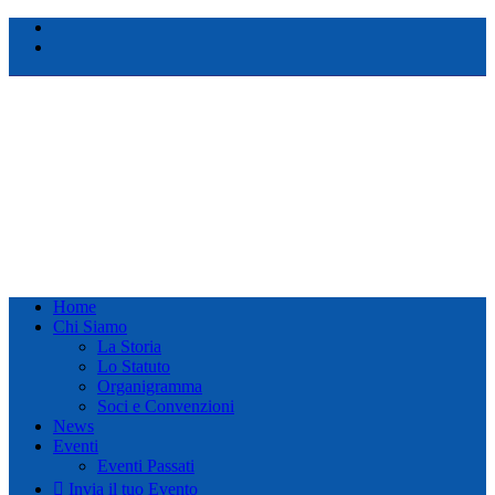
Home
Chi Siamo
La Storia
Lo Statuto
Organigramma
Soci e Convenzioni
News
Eventi
Eventi Passati
Invia il tuo Evento